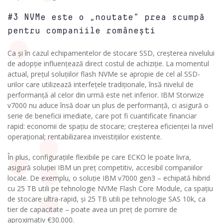
#3 NVMe este o „noutate“ prea scumpă
pentru companiile românești
Ca și în cazul echipamentelor de stocare SSD, creșterea nivelului
de adopție influențează direct costul de achiziție. La momentul
actual, prețul soluțiilor flash NVMe se apropie de cel al SSD-
urilor care utilizează interfețele tradiționale, însă nivelul de
performanță al celor din urmă este net inferior. IBM Storwize
v7000 nu aduce însă doar un plus de performanță, ci asigură o
serie de beneficii imediate, care pot fi cuantificate financiar
rapid: economii de spațiu de stocare; creșterea eficienței la nivel
operațional; rentabilizarea inveistițiilor existente.
În plus, configurațiile flexibile pe care ECKO le poate livra,
asigură soluției IBM un preț competitiv, accesibil companiilor
locale. De exemplu, o soluție IBM v7000 gen3 – echipată hibrid
cu 25 TB utili pe tehnologie NVMe Flash Core Module, ca spațiu
de stocare ultra-rapid, și 25 TB utili pe tehnologie SAS 10k, ca
tier de capacitate – poate avea un preț de pornire de
aproximativ €30.000.