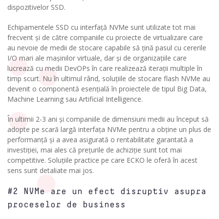
dispozitivelor SSD.
Echipamentele SSD cu interfață NVMe sunt utilizate tot mai
frecvent și de către companiile cu proiecte de virtualizare care
au nevoie de medii de stocare capabile să țină pasul cu cererile
I/O mari ale mașinilor virtuale, dar și de organizațiile care
lucrează cu medii DevOPs în care realizează iterații multiple în
timp scurt. Nu în ultimul rând, soluțiile de stocare flash NVMe au
devenit o componentă esențială în proiectele de tipul Big Data,
Machine Learning sau Artificial Intelligence.
În ultimii 2-3 ani și companiile de dimensiuni medii au început să
adopte pe scară largă interfața NVMe pentru a obține un plus de
performanță și a avea asigurată o rentabilitate garantată a
investiției, mai ales că prețurile de achiziție sunt tot mai
competitive. Soluțiile practice pe care ECKO le oferă în acest
sens sunt detaliate mai jos.
#2 NVMe are un efect disruptiv asupra
proceselor de business