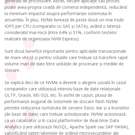
generații de procesoare. Astfel, fiecare aplicație sau proces
poate avea propria coadă de comenzi independentă, reducând
la minimum impactul asupra performanței sistemului în
ansamblu. În plus, NVMe livrează de peste două ori mai mulți
IOPS per CPU (comparativ cu SAS și SATA), având o latență
considerabil mai mică (între 64% și 51%, conform testelor
realizate de organizația NVM Express).
Sunt două beneficii importante pentru aplicațiile tranzacționale
de mare viteză și pentru soluțiile care trebuie să transfere rapid
volume mari de date între unitățile de procesare și mediile de
stocare.
Se explică deci de ce NVMe a devenit o alegere uzuală în cazul
companiilor care utilizează intensiv baze de date relaționale
OLTP, Oracle, MS-SQL etc. În astfel de cazuri, plusul de
performanță asigurat de sistemele de stocare flash NVMe
permite reducerea numărului de servere fizice, dar și a licențelor
(de baze de date) care trebuie achiziționate. NVMe acționează
ca un catalizator și în cazul platformelor de Real-time Data
Analytics (care utilizează NoSQL, Apache Spark sau SAP HANA),
valorificând optim latențele de ordinul microsecundelor ale