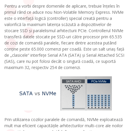
Pentru a vorbi despre domeniile de aplicare, trebuie înțeles în
primul rând ce aduce nou Non-Volatile Memory Express. NVMe
este o interfață logică (controller) special creată pentru a
valorifică la maximum latența scăzută a dispozitivelor de
stocare SSD și paralelismul arhitecturii PCIe. Controllerul NVMe
transferă datele stocate pe SSD-uri către procesor prin 65.535
de cozi de comandă paralele, fiecare dintre acestea putând
conține peste 65.000 comenzi per coadă. Este un salt uriaș față
de „clasicele“ interfețe Serial ATA (SATA) și Serial Attached SCSI
(SAS), care nu pot folosi decât o singură coadă, ce suportă
maximum 32, respectiv 254 de comenzi.
Prin utilizarea cozilor paralele de comandă, NVMe exploatează
mult mai eficient capacitățile arhitecturilor multi-core ale noilor