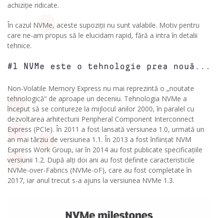
achiziție ridicate.
În cazul NVMe, aceste supoziții nu sunt valabile. Motiv pentru
care ne-am propus să le elucidam rapid, fără a intra în detalii
tehnice.
#1 NVMe este o tehnologie prea nouă...
Non-Volatile Memory Express nu mai reprezintă o „noutate
tehnologică“ de aproape un deceniu. Tehnologia NVMe a
început să se contureze la mijlocul anilor 2000, în paralel cu
dezvoltarea arhitecturii Peripheral Component Interconnect
Express (PCIe). În 2011 a fost lansată versiunea 1.0, urmată un
an mai târziu de versiunea 1.1. În 2013 a fost înființat NVM
Express Work Group, iar în 2014 au fost publicate specificațiile
versiunii 1.2. După alți doi ani au fost definite caracteristicile
NVMe-over-Fabrics (NVMe-oF), care au fost completate în
2017, iar anul trecut s-a ajuns la versiunea NVMe 1.3.