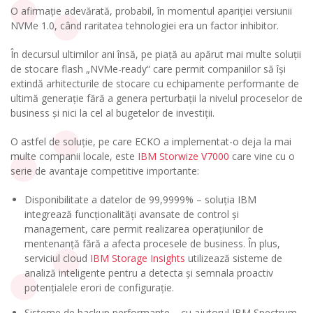
O afirmație adevărată, probabil, în momentul apariției versiunii
NVMe 1.0, când raritatea tehnologiei era un factor inhibitor.
În decursul ultimilor ani însă, pe piață au apărut mai multe soluții
de stocare flash „NVMe-ready“ care permit companiilor să își
extindă arhitecturile de stocare cu echipamente performante de
ultimă generație fără a genera perturbații la nivelul proceselor de
business și nici la cel al bugetelor de investiții.
O astfel de soluție, pe care ECKO a implementat-o deja la mai
multe companii locale, este
IBM Storwize V7000
care vine cu o
serie de avantaje competitive importante:
Disponibilitate a datelor de 99,9999% – soluția IBM
integrează funcționalități avansate de control și
management, care permit realizarea operațiunilor de
mentenanță fără a afecta procesele de business. În plus,
serviciul cloud
IBM Storage Insights
utilizează sisteme de
analiză inteligente pentru a detecta și semnala proactiv
potențialele erori de configurație.
Sisteme de backup performante – cu ajutorul IBM Spectrum