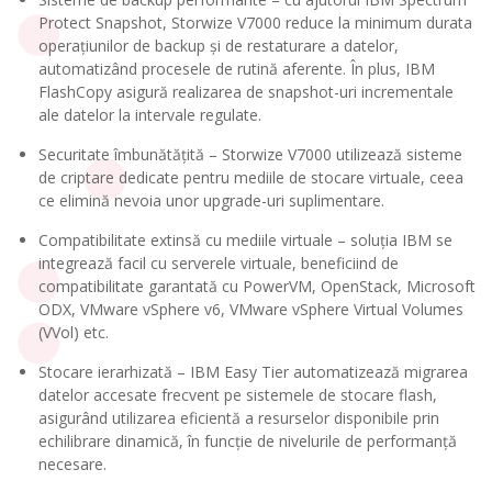
Protect Snapshot, Storwize V7000 reduce la minimum durata
operațiunilor de backup și de restaturare a datelor,
automatizând procesele de rutină aferente. În plus, IBM
FlashCopy asigură realizarea de snapshot-uri incrementale
ale datelor la intervale regulate.
Securitate îmbunătățită – Storwize V7000 utilizează sisteme
de criptare dedicate pentru mediile de stocare virtuale, ceea
ce elimină nevoia unor upgrade-uri suplimentare.
Compatibilitate extinsă cu mediile virtuale – soluția IBM se
integrează facil cu serverele virtuale, beneficiind de
compatibilitate garantată cu PowerVM, OpenStack, Microsoft
ODX, VMware vSphere v6, VMware vSphere Virtual Volumes
(VVol) etc.
Stocare ierarhizată – IBM Easy Tier automatizează migrarea
datelor accesate frecvent pe sistemele de stocare flash,
asigurând utilizarea eficientă a resurselor disponibile prin
echilibrare dinamică, în funcție de nivelurile de performanță
necesare.