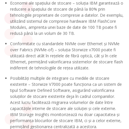
Economii ale spațiului de stocare – soluția IBM garantează o
reducere a spațiului de stocare de până la 80% prin
tehnologiile proprietare de compresie a datelor. De exemplu,
utilizând sistemul de compresie hardware IBM FlashCore
Modules, amprenta unei baze de date de 100 TB poate fi
redusă până la un volum de 30 TB.
Conformitate cu standardele NVMe over Ethernet și NVMe
over Fabrics (NVMe-of) – soluția Storwize v7000 poate fi
utilizată direct atât în rețelele de fibră optică, cât și în cele
Ethernet, permițând valorificarea sistemelor de stocare flash
indiferent de tehnologiile de rețea utilizate.
Posibilități multiple de integrare cu mediile de stocare
existente – Storwize V7000 poate funcționa ca un sistem de
tipul Software Defined Software, asigurând valorificarea
soluțiilor de stocare existente deja în cadrul companiilor.
Acest lucru facilitează migrarea volumelor de date între
capacitățile interne de stocare ale soluției și cele externe.
IBM Storage Insights monitorizează nu doar capacitatea și
performanța blocurilor de stocare IBM, ci și a celor externe,
permițând gestionarea centralizată a acestora.