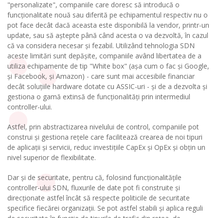
"personalizate", companiile care doresc să introducă o
funcționalitate nouă sau diferită pe echipamentul respectiv nu o
pot face decât dacă aceasta este disponibilă la vendor, printr-un
update, sau să aștepte până când acesta o va dezvoltă, în cazul
că va considera necesar și fezabil. Utilizând tehnologia SDN
aceste limitări sunt depășite, companiile având libertatea de a
utiliza echipamente de tip "White box" (așa cum o fac și Google,
și Facebook, și Amazon) - care sunt mai accesibile financiar
decât soluțiile hardware dotate cu ASSIC-uri - și de a dezvolta și
gestiona o gamă extinsă de funcționalități prin intermediul
controller-ului.
Astfel, prin abstractizarea nivelului de control, companiile pot
construi și gestiona rețele care facilitează crearea de noi tipuri
de aplicații și servicii, reduc investițiile CapEx și OpEx și obțin un
nivel superior de flexibilitate.
Dar și de securitate, pentru că, folosind funcționalitățile
controller-ului SDN, fluxurile de date pot fi construite și
direcționate astfel încât să respecte politicile de securitate
specifice fiecărei organizații. Se pot astfel stabili și aplica reguli