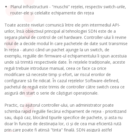
Planul infrastructurii - "muschii" rețelei, respectiv switch-urile,
router-ele și celelalte echipamente din rețea
Toate aceste niveluri comunică între ele prin intermediul API-
urilor, însă obiectivul principal al tehnologiei SDN este de a
separa planul de control de cel hardware. Controller-ului îi revine
rolul de a decide modul în care pachetele de date sunt transmise
în rețea - atunci când un pachet ajunge la un switch, de
exemplu, regulile din firmware-ul echipamentului îi spun acestuia
unde să trimită respectivele date. În rețelele tradiționale, aceste
reguli trebuie introduse manual, ceea ce face ca orice
modificare să necesite timp și efort, iar riscul erorilor de
configurare să fie ridicat. În cazul rețelelor Software-defined,
pachetul de reguli este trimis de controller către switch ceea ce
asigură din start o serie de câștiguri operaționale.
Practic, cu ajutorul controller-ului, un administrator poate
schimba rapid regulile fiecărui echipament de rețea - prioritizand
sau, după caz, blocând tipurile specifice de pachete, și asta nu
doar în funcție de destinația lor, ci și de cea mai eficientă rută
prin care poate fi atinsă "tinta" finală. SDN asigură astfel