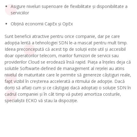
Asigure niveluri superioare de flexibilitate și disponibilitate a
serviciilor
Obțină economii CapEx și OpEx
Sunt beneficii atractive pentru orice companie, dar pe care
adopția lentă a tehnologiei SDN le-a mascat pentru mult timp.
Ideea preconcepută că acest tip de soluții este util și accesibil
doar operatorilor telecom, marilor furnizori de servicii sau
providerilor Cloud se erodează însă rapid. Piața a înțeles deja că
solutile Softwarte-defined de management al rețelei au atins
nivelul de maturitate care le permite să genereze câștiguri reale,
fapt vizibil în creșterea accelerată a ritmului de adopție. Dacă
doriți să aflați cum și ce câștigați dacă adoptați o soluție SDN în
cadrul companiei și în cât timp vă puteți amortiza costurile,
specialiștii ECKO vă stau la dispoziție.