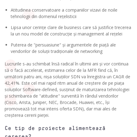
Atitudinea conservatoare a companiilor vizavi de noile
tehnologii din domeniul rețelisticii
Lipsa unor cerințe clare de business care să justifice trecerea
la un nou model de construcție și management al rețelei
Puterea de "persuasiune" și argumentele de piață ale
vendorilor de soluții tradiționale de networking
Lucrurile s-au schimbat însă radical în ultimii ani și vor continua
să o facă accelerat, estimarea celor de la MFR fiind că, în
următorii patru ani, nișa soluțiilor SDN va înregistra un CAGR de
42,41%. Este cel mai rapid ritm anual de creștere de pe piața
soluțiilor Software-defined, susținut de maturizarea tehnologiei
și schimbarea de "atitudine" survenită în rândul vendorilor
(Cisco, Arista, Juniper, NEC, Brocade, Huawei, etc., își
promovează tot mai intens oferta SDN), dar mai ales de
creșterea cererii pieței.
Ce tip de proiecte alimentează
cererea?