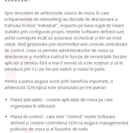
Spre deosebire de arhitecturile clasice de rețea, în care
echipamentele de networking iau deciziile de direcționare a
traficului în mod "individual", respectiv pe baza reguli de rutare
stabilite prin configurații proprii, rețelele Software-defined sunt
astfel concepute încât să acționeze orchestrat și într-un mod
unitar, fiind gestionate prin intermediul unei console centralizate
de control. Ceea ce permite administratorilor de rețea să
direcționeze și modifice traficul în funcție de necesitățile fiecărei
aplicații și serviciu fără a mai fi nevoiți să scrie scripturi și să le
introducă prin CLI pe fiecare switch și router în parte.
Pentru a putea asigura acest prim beneficiu important, o
arhitectură SDN tipică este structurată pe trei planuri:
Planul aplicațiilor - conține aplicațiile din rețea pe care
organizația le utilizează
Planul de control - care este "creierul" rețelei Software-
defined și conține controllerul SDN ce asigură managementul
politicilor de rețea și al fluxurilor de trafic