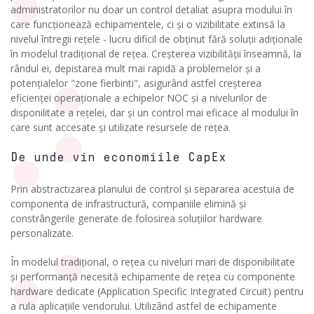
administratorilor nu doar un control detaliat asupra modului în
care funcționează echipamentele, ci și o vizibilitate extinsă la
nivelul întregii rețele - lucru dificil de obținut fără soluții adiționale
în modelul tradițional de rețea. Creșterea vizibilității înseamnă, la
rândul ei, depistarea mult mai rapidă a problemelor și a
potențialelor "zone fierbinti", asigurând astfel creșterea
eficienței operaționale a echipelor NOC și a nivelurilor de
disponilitate a rețelei, dar și un control mai eficace al modului în
care sunt accesate și utilizate resursele de rețea.
De unde vin economiile CapEx
Prin abstractizarea planului de control și separarea acestuia de
componenta de infrastructură, companiile elimină și
constrângerile generate de folosirea soluțiilor hardware
personalizate.
În modelul tradițional, o rețea cu niveluri mari de disponibilitate
și performanță necesită echipamente de rețea cu componente
hardware dedicate (Application Specific Integrated Circuit) pentru
a rula aplicațiile vendorului. Utilizând astfel de echipamente