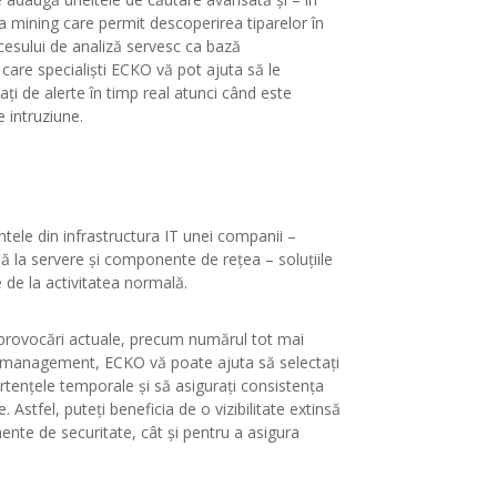
ta mining care permit descoperirea tiparelor în
cesului de analiză servesc ca bază
e care specialiști ECKO vă pot ajuta să le
iați de alerte în timp real atunci când este
 intruziune.
tele din infrastructura IT unei companii –
ână la servere și componente de rețea – soluțiile
de la activitatea normală.
provocări actuale, precum numărul tot mai
og management, ECKO vă poate ajuta să selectați
vertențele temporale și să asigurați consistența
 Astfel, puteți beneficia de o vizibilitate extinsă
mente de securitate, cât și pentru a asigura