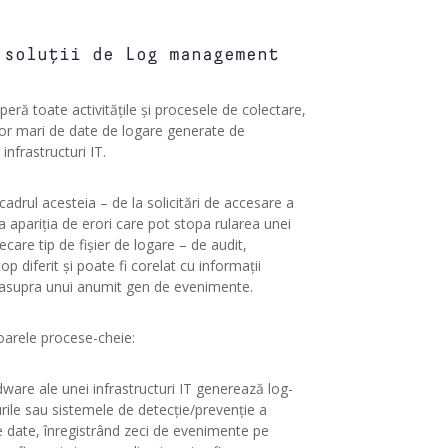
 soluții de Log management
 toate activitățile și procesele de colectare,
elor mari de date de logare generate de
infrastructuri IT.
adrul acesteia – de la solicitări de accesare a
 la apariția de erori care pot stopa rularea unei
ecare tip de fișier de logare – de audit,
p diferit și poate fi corelat cu informații
e asupra unui anumit gen de evenimente.
arele procese-cheie:
are ale unei infrastructuri IT generează log-
-urile sau sistemele de detecție/prevenție a
e date, înregistrând zeci de evenimente pe