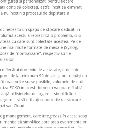
onfigurați și personalizați pentru fiecare
i doriți să colectați, astfel încât să eliminați
ă nu încetiniți procesul de depistare a
loc necesită un spațiu de stocare dedicat, în
volumul acestuia reprezintă o problemă, ci și
e viteza cu care sunt colectate acestea. Pe de
pune mai multe formate de mesaje (Syslog,
oces de "normalizare", respectiv să fie
liza lor.
fice fiecărui domeniu de activitate, datele de
porni de la minimum 90 de zile și pot depăși un
ât mai multe surse posibile, volumele de date
ertiza ECKO în acest domeniu va poate fi utilă,
iață al fișierelor de logare – simplificând
ere – și să utilizați suporturile de stocare
nzi sau Cloud.
e Log management, care integrează în acest scop
r, menite să simplifice corelarea evenimentelor
se adaugă uneltele de căutare avansată și – în