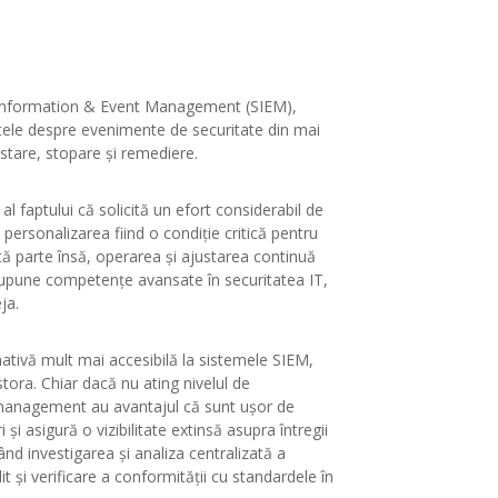
ty Information & Event Management (SIEM),
tele despre evenimente de securitate din mai
istare, stopare și remediere.
l faptului că solicită un efort considerabil de
personalizarea fiind o condiție critică pentru
tă parte însă, operarea și ajustarea continuă
upune competențe avansate în securitatea IT,
ja.
tivă mult mai accesibilă la sistemele SIEM,
ora. Chiar dacă nu ating nivelul de
 management au avantajul că sunt ușor de
și asigură o vizibilitate extinsă asupra întregii
când investigarea și analiza centralizată a
 și verificare a conformității cu standardele în