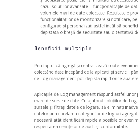
cazul soluțiilor avansate – funcționalitățile de da
volumele mari de date colectate. Rezultatele pro
funcționalităților de monitorizare și notificare, p
configurați și personalizați astfel încât să benefic
depistată o breșă de securitate sau o tentativă de
Beneficii multiple
Prin faptul că agregă și centralizează toate evenimen
colectând date începând de la aplicații și servicii, p
de Log management pot depista rapid orice abatere 
Aplicațiile de Log management răspund astfel unor 
mare de surse de date. Cu ajutorul soluțiilor de L
sursele și filtrați datele de logare, să eliminați inad
datelor prin corelarea categoriilor de log-uri agregate.
necesară atât identificării rapide a posibilelor eveni
respectarea cerințelor de audit și conformitate.