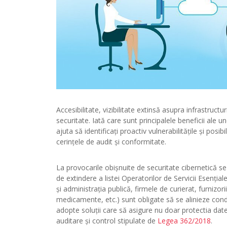
Accesibilitate, vizibilitate extinsă asupra infrastruct
securitate. Iată care sunt principalele beneficii ale
ajuta să identificaţi proactiv vulnerabilitățile și pos
cerințele de audit și conformitate.
La provocarile obişnuite de securitate cibernetică s
de extindere a listei Operatorilor de Servicii Esenți
şi administraţia publică, firmele de curierat, furnizori
medicamente, etc.) sunt obligate să se alinieze condiț
adopte soluții care să asigure nu doar protectia datel
auditare și control stipulate de
Legea 362/2018
.