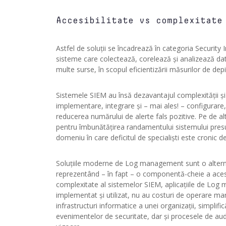
Accesibilitate vs complexitate
Astfel de soluții se încadrează în categoria Securi
sisteme care colectează, corelează și analizează da
multe surse, în scopul eficientizării măsurilor de dep
Sistemele SIEM au însă dezavantajul complexității și a
implementare, integrare și – mai ales! – configurare, 
reducerea numărului de alerte fals pozitive. Pe de al
pentru îmbunătățirea randamentului sistemului pres
domeniu în care deficitul de specialiști este cronic de
Soluțiile moderne de Log management sunt o alterna
reprezentând – în fapt – o componentă-cheie a acest
complexitate al sistemelor SIEM, aplicațiile de Log
implementat și utilizat, nu au costuri de operare mari 
infrastructuri informatice a unei organizații, simplifi
evenimentelor de securitate, dar și procesele de audit