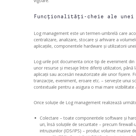
vigoare.
Funcționalități-cheie ale unei
Log management este un termen-umbrelă care acoperă
centralizare, analizare, stocare și arhivare a volum
aplicațiile, componentele hardware și utilizatorii unei 
Log-urile pot documenta orice tip de eveniment din c
unor resurse și mesaje între diferiți utilizatori, până
aplicații sau accesări neautorizate ale unor fișiere. Fi
tranzacție, eveniment, eroare etc. – servește unui sco
contextuale pentru a asigura o mai mare vizibilitat
Orice soluție de Log management realizează următo
Colectare – toate componentele software și hardw
uri, însă soluțiile de securitate – precum firewall
intruziunilor (IDS/IPS) – produc volume masive d