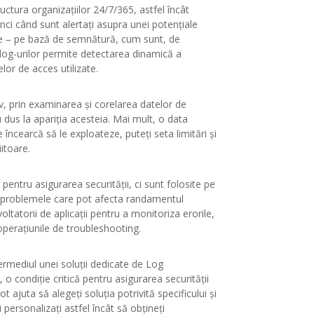
tura organizațiilor 24/7/365, astfel încât
unci când sunt alertați asupra unei potențiale
ice – pe bază de semnătură, cum sunt, de
a log-urilor permite detectarea dinamică a
lor de acces utilizate.
v, prin examinarea și corelarea datelor de
 dus la apariția acesteia. Mai mult, o data
e încearcă să le exploateze, puteți seta limitări și
itoare.
entru asigurarea securității, ci sunt folosite pe
ta problemele care pot afecta randamentul
voltatorii de aplicații pentru a monitoriza erorile,
 operațiunile de troubleshooting.
termediul unei soluții dedicate de Log
condiție critică pentru asigurarea securității
pot ajuta să alegeți soluția potrivită specificului și
personalizați astfel încât să obțineți