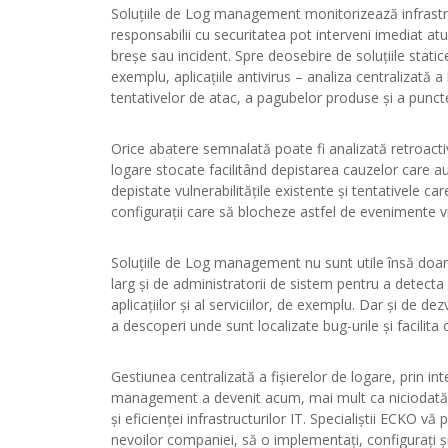
Soluțiile de Log management monitorizează infrastruc
responsabilii cu securitatea pot interveni imediat at
breșe sau incident. Spre deosebire de soluțiile stat
exemplu, aplicațiile antivirus – analiza centralizată 
tentativelor de atac, a pagubelor produse și a puncte
Orice abatere semnalată poate fi analizată retroacti
logare stocate facilitând depistarea cauzelor care au
depistate vulnerabilitățile existente și tentativele car
configurații care să blocheze astfel de evenimente vi
Soluțiile de Log management nu sunt utile însă doar p
larg și de administratorii de sistem pentru a detec
aplicațiilor și al serviciilor, de exemplu. Dar și de dez
a descoperi unde sunt localizate bug-urile și facilita
Gestiunea centralizată a fișierelor de logare, prin in
management a devenit acum, mai mult ca niciodată, o 
și eficienței infrastructurilor IT. Specialiștii ECKO vă 
nevoilor companiei, să o implementați, configurați și 