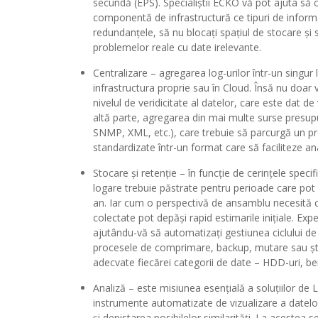
secundă (EPS). Specialiștii ECKO vă pot ajuta să c
componentă de infrastructură ce tipuri de informați
redundanțele, să nu blocați spațiul de stocare și s
problemelor reale cu date irelevante.
Centralizare – agregarea log-urilor într-un singur 
infrastructura proprie sau în Cloud. Însă nu doar 
nivelul de veridicitate al datelor, care este dat d
altă parte, agregarea din mai multe surse presu
SNMP, XML, etc.), care trebuie să parcurgă un pr
standardizate într-un format care să faciliteze ana
Stocare și retenție – în funcție de cerințele speci
logare trebuie păstrate pentru perioade care pot 
an. Iar cum o perspectivă de ansamblu necesită c
colectate pot depăși rapid estimarile inițiale. Exp
ajutându-vă să automatizați gestiunea ciclului de v
procesele de comprimare, backup, mutare sau șterg
adecvate fiecărei categorii de date – HDD-uri, be
Analiză – este misiunea esențială a soluțiilor d
instrumente automatizate de vizualizare a datelo
și depistarea posibilelor similarități. La acestea 