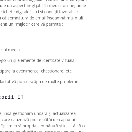
e un aspect neglijabil în mediul online, unde
chete digitale" – ci și condiții favorabile
tru că semnătura de email înseamnă mai mult
enit un "mijloc‘" care vă permite :
ocial media,
go-uri și elemente de identitate vizuală,
icipare la evenimente, chestionare, etc.,
 redactat vă poate scăpa de multe probleme.
torii IT
, însă gestionară unitară și actualizarea
le care cauzează multe bătăi de cap unui
li își creează propria semnătură și insistă să o
 o operațiune obositoare, care presupune – pe