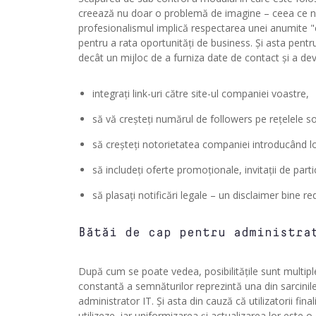
creează nu doar o problemă de imagine – ceea ce nu 
profesionalismul implică respectarea unei anumite "eti
pentru a rata oportunități de business. Și asta pen
decât un mijloc de a furniza date de contact și a dev
integrați link-uri către site-ul companiei voastre,
să vă creșteți numărul de followers pe rețelele s
să creșteți notorietatea companiei introducând lo
să includeți oferte promoționale, invitații de part
să plasați notificări legale – un disclaimer bine
Bătăi de cap pentru administra
După cum se poate vedea, posibilitățile sunt multiple
constantă a semnăturilor reprezintă una din sarcini
administrator IT. Și asta din cauză că utilizatorii fina
utilizeze, iar uniformizarea și actualizarea lor este