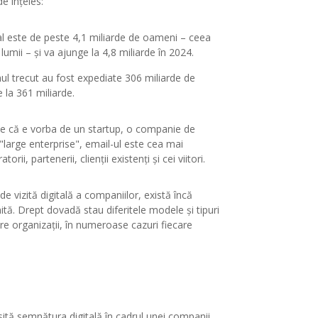
e înțeles:
bal este de peste 4,1 miliarde de oameni – ceea
umii – și va ajunge la 4,8 miliarde în 2024.
nul trecut au fost expediate 306 miliarde de
 la 361 miliarde.
 fie că e vorba de un startup, o companie de
"large enterprise", email-ul este cea mai
ii, partenerii, clienții existenți și cei viitori.
de vizită digitală a companiilor, există încă
ă. Drept dovadă stau diferitele modele și tipuri
ure organizații, în numeroase cazuri fiecare
ită semnătura digitală în cadrul unei companii