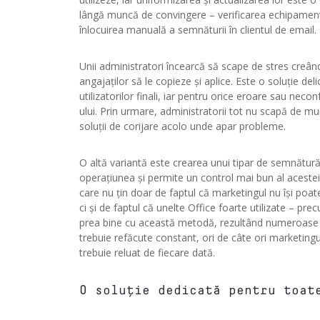
lângă muncă de convingere – verificarea echipamentului
înlocuirea manuală a semnăturii în clientul de email.
Unii administratori încearcă să scape de stres creând
angajaților să le copieze și aplice. Este o soluție de
utilizatorilor finali, iar pentru orice eroare sau nec
ului. Prin urmare, administratorii tot nu scapă de mun
soluții de corijare acolo unde apar probleme.
O altă variantă este crearea unui tipar de semnătu
operațiunea și permite un control mai bun al acesteia
care nu țin doar de faptul că marketingul nu își poa
ci și de faptul că unelte Office foarte utilizate – p
prea bine cu această metodă, rezultând numeroase ero
trebuie refăcute constant, ori de câte ori marketin
trebuie reluat de fiecare dată.
O soluție dedicată pentru toat