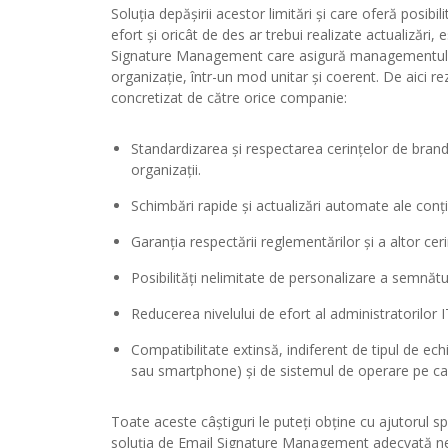
Soluția depășirii acestor limitări și care oferă posibili
efort și oricât de des ar trebui realizate actualizări,
Signature Management care asigură managementul cen
organizație, într-un mod unitar și coerent. De aici rez
concretizat de către orice companie:
Standardizarea și respectarea cerințelor de brandi
organizații.
Schimbări rapide și actualizări automate ale conțin
Garanția respectării reglementărilor și a altor ce
Posibilități nelimitate de personalizare a semnătur
Reducerea nivelului de efort al administratorilor IT
Compatibilitate extinsă, indiferent de tipul de ech
sau smartphone) și de sistemul de operare pe ca
Toate aceste câștiguri le puteți obține cu ajutorul s
soluția de Email Signature Management adecvată nev