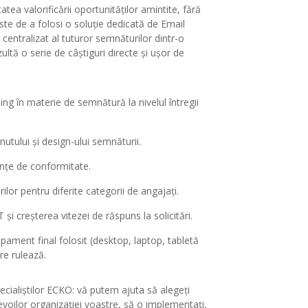
tatea valorificării oportunităților amintite, fără
 este de a folosi o soluție dedicată de Email
tralizat al tuturor semnăturilor dintr-o
ultă o serie de câștiguri directe și ușor de
ng în materie de semnătură la nivelul întregii
utului și design-ului semnăturii.
rințe de conformitate.
ilor pentru diferite categorii de angajați.
 și creșterea vitezei de răspuns la solicitări.
ipament final folosit (desktop, laptop, tabletă
re rulează.
pecialiștilor ECKO: vă putem ajuta să alegeți
oilor organizației voastre, să o implementați,