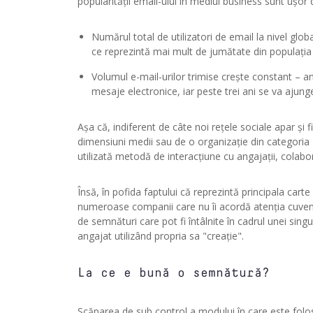
popularității email-ului în mediul business sunt ușor d
Numărul total de utilizatori de email la nivel glo
ce reprezintă mai mult de jumătate din populația l
Volumul e-mail-urilor trimise crește constant – a
mesaje electronice, iar peste trei ani se va ajunge
Așa că, indiferent de câte noi rețele sociale apar și
dimensiuni medii sau de o organizație din categoria 
utilizată metodă de interacțiune cu angajații, colaborator
Însă, în pofida faptului că reprezintă principala carte 
numeroase companii care nu îi acordă atenția cuvenit
de semnături care pot fi întâlnite în cadrul unei sing
angajat utilizând propria sa "creație".
La ce e bună o semnătură?
Scăparea de sub control a modului în care este folos