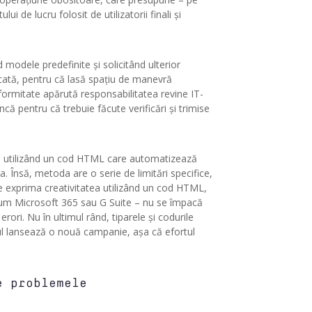
 de lucru folosit de utilizatorii finali și
 modele predefinite și solicitând ulterior
licată, pentru că lasă spațiu de manevră
onformitate apărută responsabilitatea revine IT-
că pentru că trebuie făcute verificări și trimise
ră utilizând un cod HTML care automatizează
. Însă, metoda are o serie de limitări specifice,
te exprima creativitatea utilizând un cod HTML,
recum Microsoft 365 sau G Suite – nu se împacă
ri. Nu în ultimul rând, tiparele și codurile
gul lansează o nouă campanie, așa că efortul
e problemele